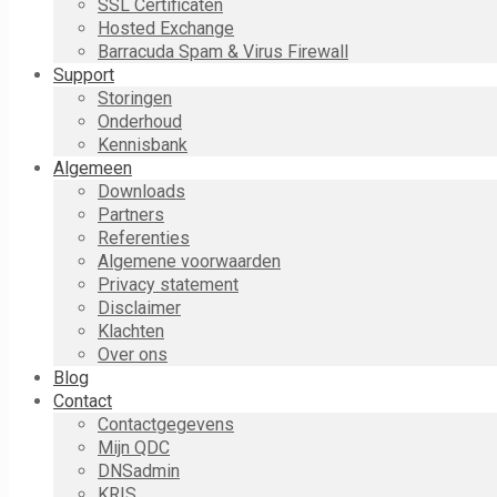
SSL Certificaten
Hosted Exchange
Barracuda Spam & Virus Firewall
Support
Storingen
Onderhoud
Kennisbank
Algemeen
Downloads
Partners
Referenties
Algemene voorwaarden
Privacy statement
Disclaimer
Klachten
Over ons
Blog
Contact
Contactgegevens
Mijn QDC
DNSadmin
KRIS